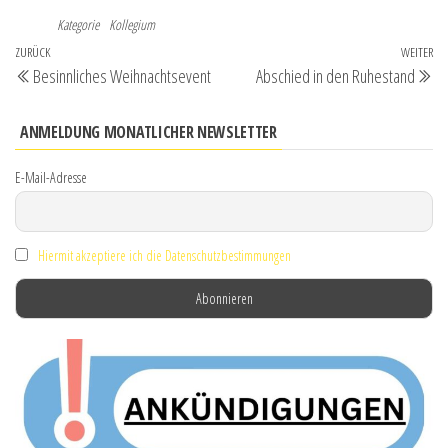
Kategorie
Kollegium
Beitragsnavigation
Vorheriger
ZURÜCK
WEITER
Nä
Besinnliches Weihnachtsevent
Abschied in den Ruhestand
Beitrag
Be
ANMELDUNG MONATLICHER NEWSLETTER
E-Mail-Adresse
Hiermit akzeptiere ich die Datenschutzbestimmungen