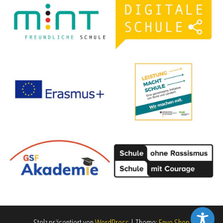
Stolz präsentiert von
WordPress
|
Theme:
Envo Shop