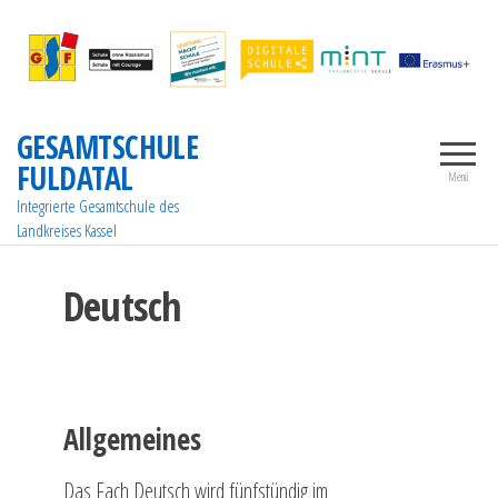
Zum
Inhalt
springen
GESAMTSCHULE
FULDATAL
Menü
Integrierte Gesamtschule des
Landkreises Kassel
Deutsch
Allgemeines
Das Fach Deutsch wird fünfstündig im