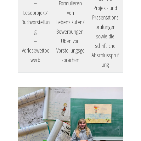
–
Formulieren
Projekt- und
Leseprojekt/
von
Präsentations
Buchvorstellun
Lebensläufen/
prüfungen
g
Bewerbungen,
sowie die
–
Üben von
schriftliche
Vorlesewettbe
Vorstellungsge
Abschlussprüf
werb
sprächen
ung