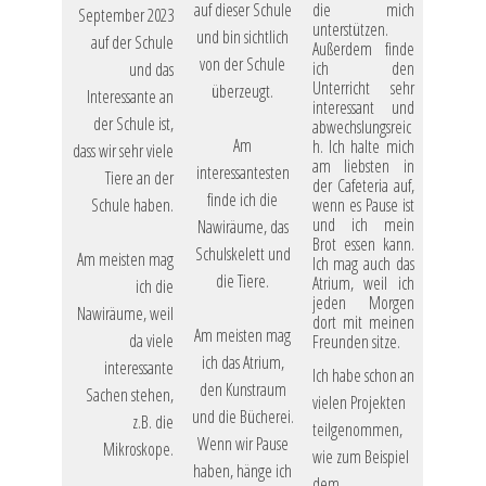
auf dieser Schule
die mich
September 2023
unterstützen.
und bin sichtlich
auf der Schule
Außerdem finde
von der Schule
ich den
und das
Unterricht sehr
überzeugt.
Interessante an
interessant und
der Schule ist,
abwechslungsreic
Am
h. Ich halte mich
dass wir sehr viele
am liebsten in
interessantesten
Tiere an der
der Cafeteria auf,
finde ich die
Schule haben.
wenn es Pause ist
und ich mein
Nawiräume, das
Brot essen kann.
Schulskelett und
Am meisten mag
Ich mag auch das
die Tiere.
Atrium, weil ich
ich die
jeden Morgen
Nawiräume, weil
dort mit meinen
Am meisten mag
da viele
Freunden sitze.
ich das Atrium,
interessante
Ich habe schon an
den Kunstraum
Sachen stehen,
vielen Projekten
und die Bücherei.
z.B. die
teilgenommen,
Wenn wir Pause
Mikroskope.
wie zum Beispiel
haben, hänge ich
dem