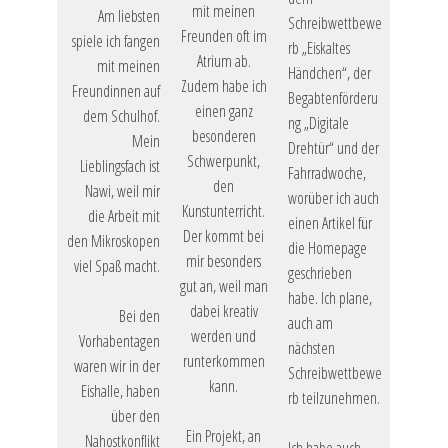
mit meinen
Am liebsten
Schreibwettbewe
Freunden oft im
spiele ich fangen
rb „Eiskaltes
Atrium ab.
mit meinen
Händchen“, der
Zudem habe ich
Freundinnen auf
Begabtenförderu
einen ganz
dem Schulhof.
ng „Digitale
besonderen
Mein
Drehtür“ und der
Schwerpunkt,
Lieblingsfach ist
Fahrradwoche,
den
Nawi, weil mir
worüber ich auch
Kunstunterricht.
die Arbeit mit
einen Artikel für
Der kommt bei
den Mikroskopen
die Homepage
mir besonders
viel Spaß macht.
geschrieben
gut an, weil man
habe. Ich plane,
dabei kreativ
Bei den
auch am
werden und
Vorhabentagen
nächsten
runterkommen
waren wir in der
Schreibwettbewe
kann.
Eishalle, haben
rb teilzunehmen.
über den
Ein Projekt, an
Nahostkonflikt