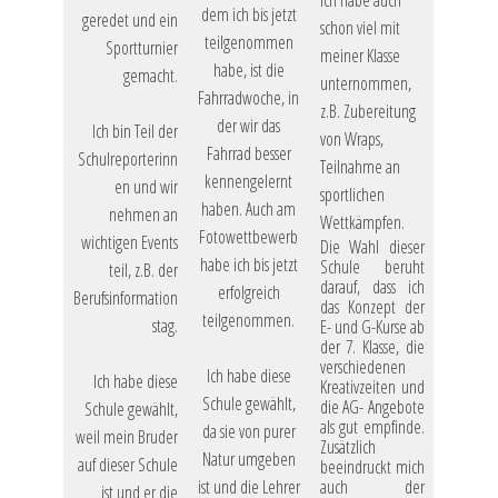
Ich habe auch
dem ich bis jetzt
geredet und ein
schon viel mit
teilgenommen
Sportturnier
meiner Klasse
habe, ist die
gemacht.
unternommen,
Fahrradwoche, in
z.B. Zubereitung
der wir das
Ich bin Teil der
von Wraps,
Fahrrad besser
Schulreporterinn
Teilnahme an
kennengelernt
en und wir
sportlichen
haben. Auch am
nehmen an
Wettkämpfen.
Fotowettbewerb
wichtigen Events
Die Wahl dieser
habe ich bis jetzt
Schule beruht
teil, z.B. der
darauf, dass ich
erfolgreich
Berufsinformation
das Konzept der
teilgenommen.
stag.
E- und G-Kurse ab
der 7. Klasse, die
verschiedenen
Ich habe diese
Ich habe diese
Kreativzeiten und
Schule gewählt,
die AG- Angebote
Schule gewählt,
als gut empfinde.
da sie von purer
weil mein Bruder
Zusätzlich
Natur umgeben
auf dieser Schule
beeindruckt mich
ist und die Lehrer
auch der
ist und er die