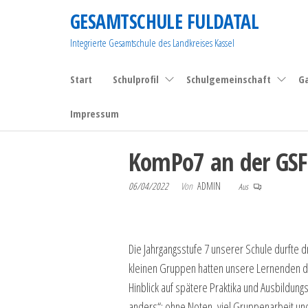
Zum
GESAMTSCHULE FULDATAL
Inhalt
Integrierte Gesamtschule des Landkreises Kassel
springen
Start
Schulprofil
Schulgemeinschaft
G
Impressum
KomPo7 an der GSF
06/04/2022
Von
ADMIN
Aus
Die Jahrgangsstufe 7 unserer Schule durfte
kleinen Gruppen hatten unsere Lernenden die
Hinblick auf spätere Praktika und Ausbildung
anders“: ohne Noten, viel Gruppenarbeit und