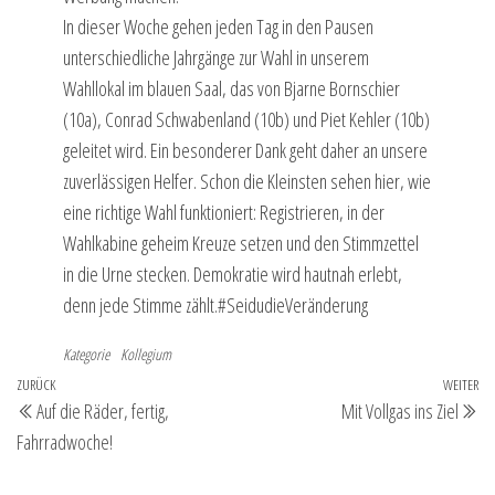
In dieser Woche gehen j
eden Tag
in den Pausen
unterschiedliche Jahrgänge zur Wahl in unserem
Wahllokal
im blauen Saal,
das von
Bjarne Bornschier
(10a)
,
Conrad Schwabenland (10b)
und
Piet Kehler (10b)
geleitet wird.
Ein besonderer Dank geht
daher
an unsere
zuverlässigen Helfer.
Schon die Kleinsten sehen hier, wie
eine richtige Wahl funktioniert: Registrieren,
in der
Wahlkabine geheim
Kreuze setzen und den Stimmzettel
in die Urne stecken.
Demokratie
wird hautnah erlebt,
denn jede Stimme zählt.
#SeidudieVeränderung
Kategorie
Kollegium
Beitragsnavigation
Vorheriger
ZURÜCK
WEITER
Nä
Auf die Räder, fertig,
Mit Vollgas ins Ziel
Beitrag
Be
Fahrradwoche!