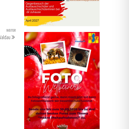
WEITER
Nächster
Waldau
Beitrag