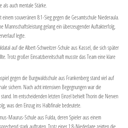
e als auch mentale Stärke.
it einem souveränen 8:1-Sieg gegen die Gesamtschule Niederaula.
ne Mannschaftsleistung gelang ein überzeugender Auftakterfolg,
rverlauf legte.
ldatal auf die Albert-Schweitzer-Schule aus Kassel, die sich später
lte. Trotz großer Einsatzbereitschaft musste das Team eine klare
spiel gegen die Burgwaldschule aus Frankenberg stand viel auf
inale sichern. Nach acht intensiven Begegnungen war die
tand. Im entscheidenden letzten Einzel behielt Thorin die Nerven
olg, was den Einzug ins Halbfinale bedeutete.
anus-Maurus-Schule aus Fulda, deren Spieler aus einem
rechend stark auftraten. Trotz einer 1:8-Niederlage zeigten die