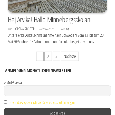
Hej Arvika! Hallo Minnebergsskolan!
Von
LORENA RICHTER
04/06/2025
Aus
Unsere erste Austauschmaßnahme nach Schweden! Vom 13. bis zum 23.
Mai 2025 fuhren 15 Schülerinnen und Schüler begleitet von uns…
Seitennummerierung
1
2
3
Nächste
der
ANMELDUNG MONATLICHER NEWSLETTER
Beiträge
E-Mail-Adresse
Hiermit akzeptiere ich die Datenschutzbestimmungen