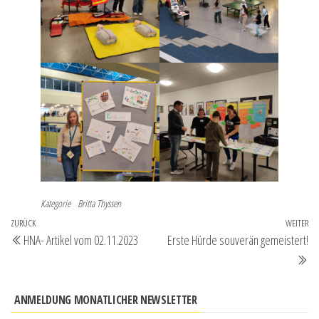
Kategorie
Britta Thyssen
Beitragsnavigation
Vorheriger
ZURÜCK
WEITER
Nä
HNA- Artikel vom 02.11.2023
Erste Hürde souverän gemeistert!
Beitrag
Be
ANMELDUNG MONATLICHER NEWSLETTER