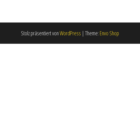
Stolz präsentiert von
WordPress
|
Theme:
Envo Shop