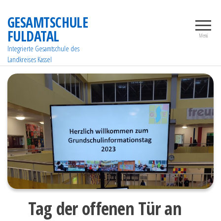
Zum
GESAMTSCHULE
Inhalt
FULDATAL
springen
Menü
Integrierte Gesamtschule des
Landkreises Kassel
Tag der offenen Tür an