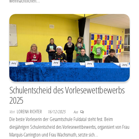
weihnachtlichen…
Schulentscheid des Vorlesewettbewerbs
2025
Von
LORENA RICHTER
16/12/2025
Aus
Die beste Vorleserin der Gesamtschule Fuldatal steht fest. Beim
diesjährigen Schulentscheid des Vorlesewettbewerbs, organisiert von Frau
Marquis-Carrington und Frau Wachsmuth, setzte sich…