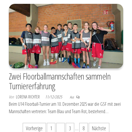
Zwei Floorballmannschaften sammeln
Turniererfahrung
Von
LORENA RICHTER
11/12/2025
Aus
Beim U14 Floorball-Turnier am 10. Dezember 2025 war die GSF mit zwei
Mannschaften vertreten: Team Blau und Team Rot, bestehend…
Seitennummerierung
Vorherige
1
2
3
…
8
Nächste