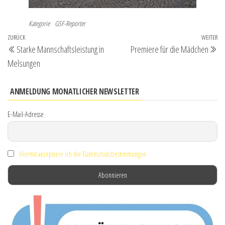
Kategorie
GSF-Reporter
Beitragsnavigation
Vorheriger
ZURÜCK
WEITER
Nä
Starke Mannschaftsleistung in
Premiere für die Mädchen
Beitrag
Be
Melsungen
ANMELDUNG MONATLICHER NEWSLETTER
E-Mail-Adresse
Hiermit akzeptiere ich die Datenschutzbestimmungen