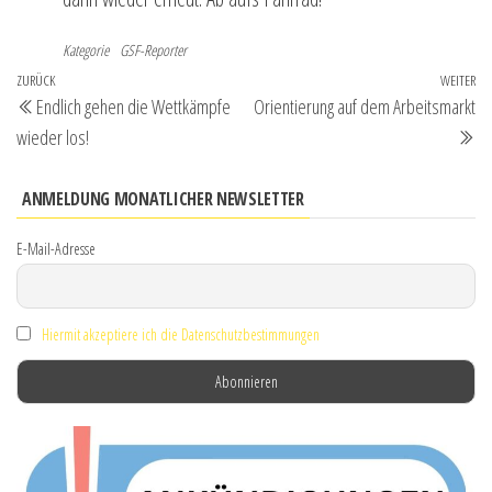
Kategorie
GSF-Reporter
Beitragsnavigation
Vorheriger
ZURÜCK
WEITER
Nä
Endlich gehen die Wettkämpfe
Orientierung auf dem Arbeitsmarkt
Beitrag
Be
wieder los!
ANMELDUNG MONATLICHER NEWSLETTER
E-Mail-Adresse
Hiermit akzeptiere ich die Datenschutzbestimmungen