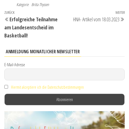
Kategorie
Britta Thyssen
Beitragsnavigation
Vorheriger
ZURÜCK
WEITER
Nä
Erfolgreiche Teilnahme
HNA- Artikel vom 18.03.2023
Beitrag
Be
am Landesentscheid im
Basketball!
ANMELDUNG MONATLICHER NEWSLETTER
E-Mail-Adresse
Hiermit akzeptiere ich die Datenschutzbestimmungen