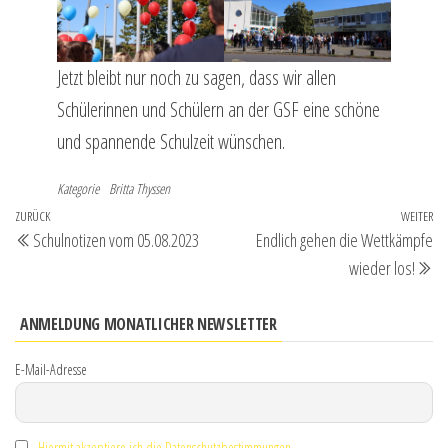
Jetzt bleibt nur noch zu sagen, dass wir allen
Schülerinnen und Schülern an der GSF eine schöne
und spannende Schulzeit wünschen.
Kategorie
Britta Thyssen
Beitragsnavigation
Vorheriger
ZURÜCK
WEITER
Nä
Schulnotizen vom 05.08.2023
Endlich gehen die Wettkämpfe
Beitrag
Be
wieder los!
ANMELDUNG MONATLICHER NEWSLETTER
E-Mail-Adresse
Hiermit akzeptiere ich die Datenschutzbestimmungen